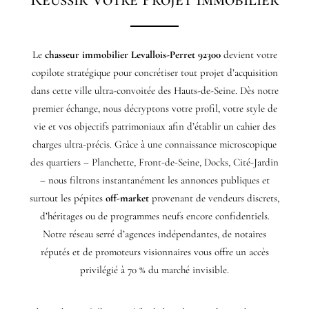
Le
chasseur immobilier Levallois-Perret 92300
devient votre
copilote stratégique pour concrétiser tout projet d’acquisition
dans cette ville ultra-convoitée des Hauts-de-Seine. Dès notre
premier échange, nous décryptons votre profil, votre style de
vie et vos objectifs patrimoniaux afin d’établir un cahier des
charges ultra-précis. Grâce à une connaissance microscopique
des quartiers – Planchette, Front-de-Seine, Docks, Cité-Jardin
– nous filtrons instantanément les annonces publiques et
surtout les pépites
off-market
provenant de vendeurs discrets,
d’héritages ou de programmes neufs encore confidentiels.
Notre réseau serré d’agences indépendantes, de notaires
réputés et de promoteurs visionnaires vous offre un accès
privilégié à 70 % du marché invisible.